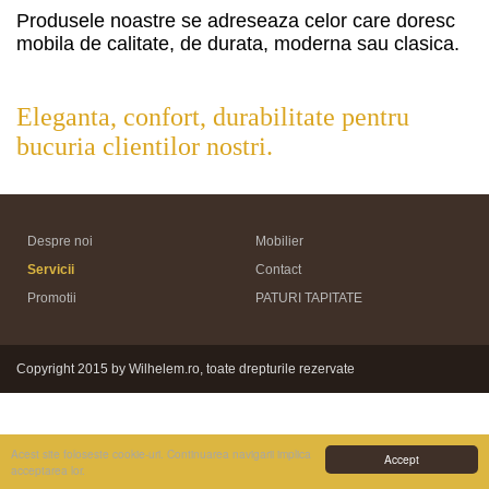
Produsele noastre se adreseaza celor care doresc
mobila de calitate, de durata, moderna sau clasica.
Eleganta, confort, durabilitate pentru
bucuria clientilor nostri.
Despre noi
Mobilier
Servicii
Contact
Promotii
PATURI TAPITATE
Copyright 2015 by Wilhelem.ro, toate drepturile rezervate
Acest site foloseste cookie-uri. Continuarea navigarii implica
Accept
acceptarea lor.